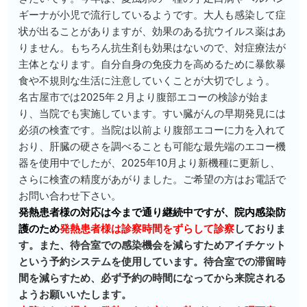
ギーナが小児で流行しているようです。大人も感染して症
状が出ることがありますが、効果のある抗ウイルス薬はあ
りません。もちろん抗生剤も効果はないので、対症療法が
主体となります。自分自身の免疫力を高めるために暴飲暴
食や不規則な生活に注意していくことが大切でしょう。
名古屋市では2025年２月より腹部エコーの検診が始ま
り、当院でも実施しています。すい臓がんの早期発見には
必須の検査です。当院は以前より腹部エコーに力を入れて
おり、肝臓の硬さを調べることも可能な最先端のエコー機
器を使用中でしたが、2025年10月より新機種に更新し、
さらに検査の精度があがりました。ご希望の方はお電話で
お問い合わせ下さい。
発熱患者様の対応は今まで通り継続中ですが、院内感染防
護のため
発熱患者様は診察時間をずらして診察
しておりま
す。また、待合室での感染機会を減らすためアイチケット
という予約システムを使用しています。待合室での滞留時
間を減らすため、必ず予約の時間になってから来院される
ようお願いいたします。