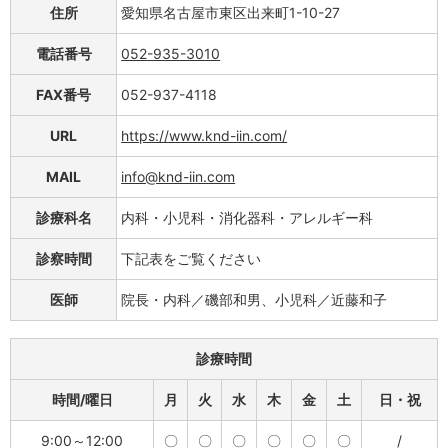
住所
愛知県名古屋市東区出来町1-10-27
電話番号
052-935-3010
FAX番号
052-937-4118
URL
https://www.knd-iin.com/
MAIL
info@knd-iin.com
診療科名
内科・小児科・消化器科・アレルギー科
診察時間
下記表をご覧ください
医師
院長・内科／磯部和男、小児科／近藤和子
診療時間
時間/曜日
月
火
水
木
金
土
日・祝
9:00～12:00
〇
〇
〇
〇
〇
〇
/