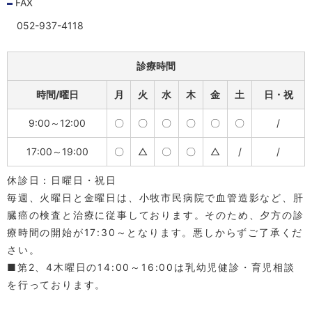
FAX
2026/03/08
052-937-4118
■2024年６月からの診療内容について
2024年６月より保険制度の変更に伴い、高血圧症、脂質異
診療時間
常症、糖尿病の３つの生活習慣病について治療方針などを
記載した書類をお渡ししてサインをしていただくことにな
時間/曜日
月
火
水
木
金
土
日・祝
りました。これまで以上に診察に時間がかかり、お待たせ
することもあるとは思いますが、悪しからずご了承くださ
9:00～12:00
〇
〇
〇
〇
〇
〇
/
い。
17:00～19:00
〇
△
〇
〇
△
/
/
2024/06/23
■医療ＤＸ推進のお知らせ
休診日：日曜日・祝日
毎週、火曜日と金曜日は、小牧市民病院で血管造影など、肝
当院での医療ＤＸの取り組みについて
１．マイナンバーカードが健康保険証として利用可能で
臓癌の検査と治療に従事しております。そのため、夕方の診
す。従来通りの健康保険証も利用可能ですが今後廃止予定
療時間の開始が17:30～となります。悪しからずご了承くだ
とされています。
さい。
２．保険請求はオンライン請求を行っています。
■第2、4木曜日の14:00～16:00は乳幼児健診・育児相談
３．オンライン資格確認システムにより取得した医療情報
を行っております。
を診療で閲覧、活用できる体制を有しています。
４．マイナ保険証利用を促進するなど医療ＤＸを通じて質