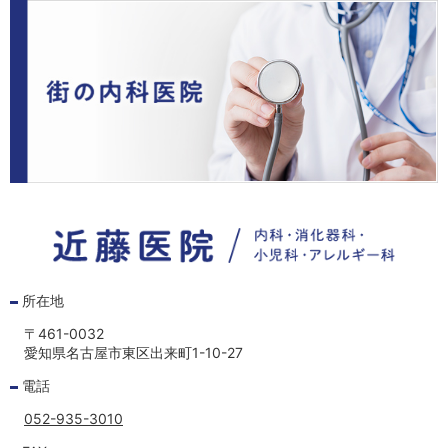
■８月お盆期間休診のお知らせ
2026年、８月14日(金)〜８月18日(火)はお盆期間のため休
診いたします。
なお、電話での対応は可能な範囲でいたし
ます。
悪しからずご了承下さい。
2026/03/08
2025年、超音波検査装置を更新しました。
以前使用していたアロカ社α－7という超音波検査装置がそ
ろそろ故障が目立ち始めたため、2018年3月末にアロカ社α
－7から日立アロカ社のARIETTA E70に更新、さらに2025
年10月にFUJIFILMの
ARIETTA750DeepInsight SE
を導入い
たしました。トリビアですが、メーカーは変わったわけで
なく、同一会社が吸収合併などで名称が変わったもので
所在地
す。医療機器の会社の競争は世界が相手ですのでかなり厳
しいようですね。
〒461-0032
今回の機種も肝硬度の測定や造影超音波検査も可能です。
愛知県名古屋市東区出来町1-10-27
開業医としてはかなり高度な機種です。超音波検査は当院
電話
で特に力を入れていますので腹部、心臓、前立腺、膀胱、
甲状腺、乳腺、血管、関節などを詳しく調べることができ
052-935-3010
ます。