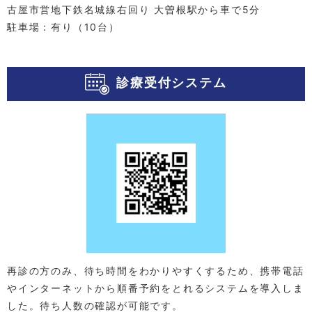
4年生以上の学生さんで、
OSCE
と
CBT
の両試験に合格し、
古屋市営地下鉄名城線右回り 大曽根駅から車で5分
「学生医」と呼ばれている立場の方々です。皆様のお力を
駐車場：有り（10台）
お借りして立派な医師に育つよう、私自身も共に勉強して
いく所存ですのでよろしくお願いいたします。
診療受付システム
再診の方のみ、待ち時間をわかりやすくするため、携帯電話
やインターネットから順番予約をとれるシステムを導入しま
した。待ち人数の確認が可能です。