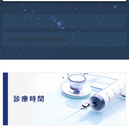
主体となります。自分自身の免疫力を高めるために暴飲暴
食や不規則な生活に注意していくことが大切でしょう。
名古屋市では2025年２月より腹部エコーの検診が始まり、
当院でも実施しています。すい臓がんの早期発見には必須
の検査です。当院は以前より腹部エコーに力を入れてお
り、肝臓の硬さを調べることも可能な最先端のエコー機器
を使用中でしたが、2025年10月より新機種に更新し、さら
https://twitter.com/Kondoiin2001
に検査の精度があがりました。ご希望の方はお電話でお問
い合わせ下さい。
発熱患者様の対応は今まで通り継続中ですが、院内感染防
護のため
発熱患者様は診察時間をずらして診察
しておりま
す。また、待合室での感染機会を減らすためアイチケット
という予約システムを使用しています。待合室での滞留時
間を減らすため、必ず予約の時間になってから来院される
ようお願いいたします。
来院される場合、発熱のある方や、熱がなくても咽頭痛、
咳などが続く方、濃厚接触など感染を疑う状況の方は他の
来院者との接触を避ける必要があります。必ず、電話で受
診の予約をして頂くようお願いします。
2026/07/31