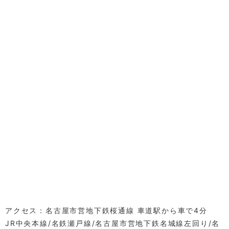
の高い医療を提供できるよう取り組んでいます。
５．電子処方箋発行にも対応しています。
６．今後、電子カルテ情報共有サービスの取り組みを実施
していきます。
2022/01/26
■HPリニューアルのお知らせ
昨年より懸案事項だったセキュリティ問題解消のため2022
年1月よりHPをリニューアルいたしました。基本コンセプ
トは大きな変化はなくトップに星空の画像を入れていま
す。スマホ用に見やすいサイトにするとともに、SNSとの
連携もはかっていく予定ですので、ご利用下さい。
2021/10/26
研修医、医学生の実習について
今年度より、以前から行っていた名城病院の研修医の地域
医療研修に加えて、愛知医科大学、藤田医科大学2校の学生
アクセス：名古屋市営地下鉄桜通線 車道駅から車で4分
実習を受け入れています。ご迷惑をおかけすることもある
JR中央本線/名鉄瀬戸線/名古屋市営地下鉄名城線左回り/名
かもしれませんが、ご了承ください。