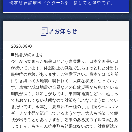
現在総合診療医ドクターGを目指して勉強中です。
お知らせ
2026/08/01
■酷暑が続きます
今年から始まった酷暑日という言葉通り、日本全国暑い日
が続いています。体温以上の気温ではちょっとした外出も
熱中症の危険があります。ご注意下さい。熊本では10年前
に引き続いて大地震に襲われて、大変な状況になっていま
す。東海地域は地震や台風などの自然災害から免れている
期間が長く、油断しがちです。東南海地震などいつ起こっ
てもおかしくない状態なので対策を忘れないようにしてい
きたいです。今年は、夏風邪の一種の手足口病やヘルパン
ギーナが小児で流行しているようです。大人も感染して症
状が出ることがありますが、効果のある抗ウイルス薬はあ
りません。もちろん抗生剤も効果はないので、対症療法が